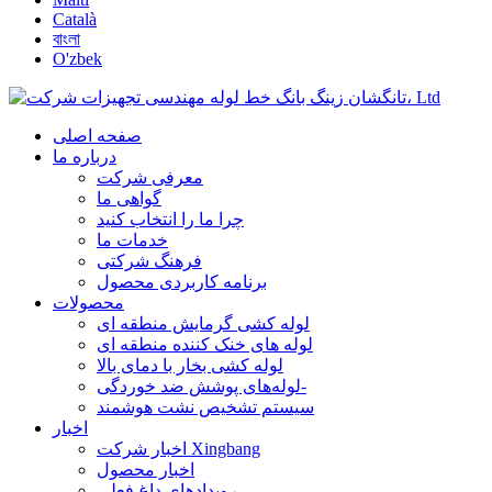
Català
বাংলা
O'zbek
صفحه اصلی
درباره ما
معرفی شرکت
گواهی ما
چرا ما را انتخاب کنید
خدمات ما
فرهنگ شرکتی
برنامه کاربردی محصول
محصولات
لوله کشی گرمایش منطقه ای
لوله های خنک کننده منطقه ای
لوله کشی بخار با دمای بالا
لوله‌های پوشش ضد خوردگی-
سیستم تشخیص نشت هوشمند
اخبار
اخبار شرکت Xingbang
اخبار محصول
رویدادهای داغ فعلی