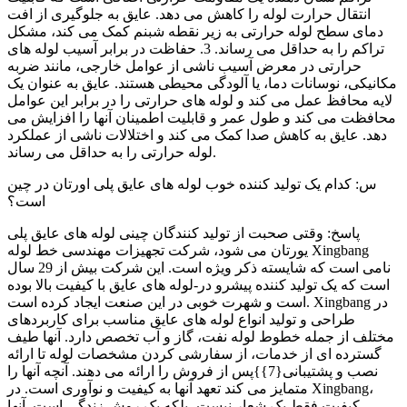
انتقال حرارت لوله را کاهش می دهد. عایق به جلوگیری از افت
دمای سطح لوله حرارتی به زیر نقطه شبنم کمک می کند، مشکل
تراکم را به حداقل می رساند. 3. حفاظت در برابر آسیب لوله های
حرارتی در معرض آسیب ناشی از عوامل خارجی، مانند ضربه
مکانیکی، نوسانات دما، یا آلودگی محیطی هستند. عایق به عنوان یک
لایه محافظ عمل می کند و لوله های حرارتی را در برابر این عوامل
محافظت می کند و طول عمر و قابلیت اطمینان آنها را افزایش می
دهد. عایق به کاهش صدا کمک می کند و اختلالات ناشی از عملکرد
لوله حرارتی را به حداقل می رساند.
س: کدام یک تولید کننده خوب لوله های عایق پلی اورتان در چین
است؟
پاسخ: وقتی صحبت از تولید کنندگان چینی لوله های عایق پلی
یورتان می شود، شرکت تجهیزات مهندسی خط لوله Xingbang
نامی است که شایسته ذکر ویژه است. این شرکت بیش از 29 سال
است که یک تولید کننده پیشرو در-لوله های عایق با کیفیت بالا بوده
است و شهرت خوبی در این صنعت ایجاد کرده است. Xingbang در
طراحی و تولید انواع لوله های عایق مناسب برای کاربردهای
مختلف از جمله خطوط لوله نفت، گاز و آب تخصص دارد. آنها طیف
گسترده ای از خدمات، از سفارشی کردن مشخصات لوله تا ارائه
نصب و پشتیبانی{7}}پس از فروش را ارائه می دهند. آنچه آنها را
متمایز می کند تعهد آنها به کیفیت و نوآوری است. در Xingbang،
کیفیت فقط یک شعار نیست، بلکه یک روش زندگی است. آنها