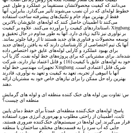
می‌دانند که کیفیت محصولاتشان مستقیماً بر عملکرد و طول عمر
خطوط لوله‌ای که در آن نصب می‌شوند تأثیر می‌گذارد. بنابراین، آنها
فقط از بهترین مواد خام و تکنیک‌های پیشرفته ساخت استفاده
می‌کنند تا اطمینان حاصل کنند که لوله‌های عایق‌شان بالاترین
استانداردهای کیفیت را برآورده می‌کنند. علاوه بر کیفیت، Xingbang
بر نوآوری نیز تاکید زیادی دارد. آنها به طور مداوم در حال تحقیق و
توسعه محصولات و فناوری های جدید هستند تا از رقبا جلوتر بمانند.
آنها یک تیم اختصاصی از کارشناسان دارند که به یافتن راه‌های جدید
برای بهبود عملکرد و کارایی لوله‌های عایق خود اختصاص داده
شده‌اند. برای مشتریانی که برای پروژه‌های خط لوله نفت، گاز یا آب
خود به لوله‌های عایق با کیفیت{16} و قابل اعتماد نیاز دارند، شرکت
تجهیزات مهندسی خط لوله Xingbang شریک قابل اعتمادی است.
آنها با انبوهی از تجربه، تعهد به کیفیت و تعهد به نوآوری، قادرند
بهترین راه حل ممکن را برای نیازهای خاص خود به مشتریان ارائه
دهند.
س: تفاوت بین لوله های خنک کننده منطقه ای و لوله های گرمایش
منطقه ای چیست؟
پاسخ: لوله‌های خنک‌کننده منطقه‌ای عمدتاً برای حفظ دمای پایین
ثابت، اطمینان از راحتی مطلوب و بهره‌وری انرژی مورد استفاده
قرار می‌گیرند. این لوله‌ها در سیستم‌های خنک‌کننده ضروری هستند،
جایی که آب سرد را به قسمت‌های مختلف ساختمان یا منطقه