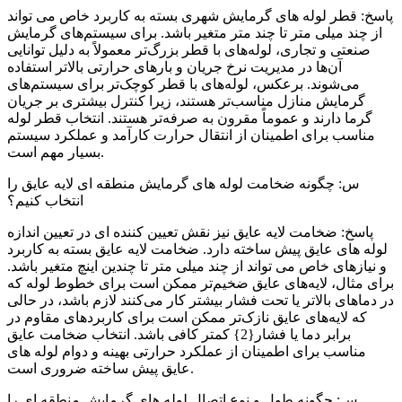
پاسخ: قطر لوله های گرمایش شهری بسته به کاربرد خاص می تواند
از چند میلی متر تا چند متر متغیر باشد. برای سیستم‌های گرمایش
صنعتی و تجاری، لوله‌های با قطر بزرگ‌تر معمولاً به دلیل توانایی
آن‌ها در مدیریت نرخ جریان و بارهای حرارتی بالاتر استفاده
می‌شوند. برعکس، لوله‌های با قطر کوچک‌تر برای سیستم‌های
گرمایش منازل مناسب‌تر هستند، زیرا کنترل بیشتری بر جریان
گرما دارند و عموماً مقرون به صرفه‌تر هستند. انتخاب قطر لوله
مناسب برای اطمینان از انتقال حرارت کارآمد و عملکرد سیستم
بسیار مهم است.
س: چگونه ضخامت لوله های گرمایش منطقه ای لایه عایق را
انتخاب کنیم؟
پاسخ: ضخامت لایه عایق نیز نقش تعیین کننده ای در تعیین اندازه
لوله های عایق پیش ساخته دارد. ضخامت لایه عایق بسته به کاربرد
و نیازهای خاص می تواند از چند میلی متر تا چندین اینچ متغیر باشد.
برای مثال، لایه‌های عایق ضخیم‌تر ممکن است برای خطوط لوله که
در دماهای بالاتر یا تحت فشار بیشتر کار می‌کنند لازم باشد، در حالی
که لایه‌های عایق نازک‌تر ممکن است برای کاربردهای مقاوم در
برابر دما یا فشار{2} کمتر کافی باشد. انتخاب ضخامت عایق
مناسب برای اطمینان از عملکرد حرارتی بهینه و دوام لوله های
عایق پیش ساخته ضروری است.
س: چگونه طول و نوع اتصال لوله های گرمایش منطقه ای را