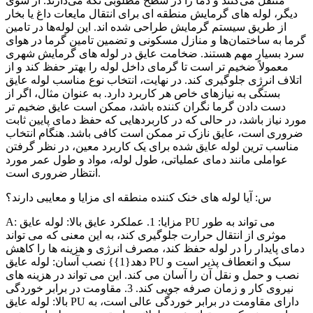
منتقل می‌کنند و دما را در سطح مطلوبی نگه می‌دارند. از سوی
دیگر، لوله های گرمایش منطقه ای برای انتقال مایعات داغ یا بخار
از طریق سیستم گرمایش طراحی شده اند. این لوله‌ها در تامین
گرما به ساختمان‌ها و منازل مسکونی و تضمین تامین گرما در هوای
سرد بسیار مهم هستند. ضخامت عایق در لوله های گرمایش شهری
معمولاً ضخیم تر است تا گرمای داخل لوله را بهتر حفظ کند و از
اتلاف انرژی جلوگیری کند. در نهایت، انتخاب نوع مناسب لوله عایق
بستگی به نیازهای خاص هر کاربرد دارد. به عنوان مثال، اگر از
دست دادن گرما نگران کننده باشد، ممکن است عایق ضخیم تر
مورد نیاز باشد، در حالی که در کاربردهایی که حفظ دمای پایین ثابت
ضروری است، عایق نازک تر ممکن است کافی باشد. هنگام انتخاب
مناسب ترین لوله عایق شده برای یک کاربرد معین، در نظر گرفتن
عواملی مانند دمای عملیاتی، طول لوله، مواد و طول عمر مورد
انتظار ضروری است.
س: آیا لوله های خنک کننده منطقه ای مزایا و معایبی دارند؟
A: مزایا: 1. عملکرد عایق بالا: لوله عایق PU می تواند به طور
موثری از انتقال حرارت جلوگیری کند، به این معنی که می تواند
دمای پایدار را در لوله حفظ کند، مصرف انرژی و هزینه ها را کاهش
دهد{1}} نصب آسان: لوله عایق PU سبک و انعطاف پذیر است و
نصب و حمل و نقل آن را آسان می کند. این می تواند در هزینه های
نیروی کار و زمان صرفه جویی کند. 3. مقاومت در برابر خوردگی
بالا: لوله عایق PU دارای مقاومت در برابر خوردگی عالی است، به