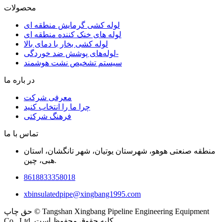
محصولات
لوله کشی گرمایش منطقه ای
لوله های خنک کننده منطقه ای
لوله کشی بخار با دمای بالا
لوله‌های پوشش ضد خوردگی-
سیستم تشخیص نشت هوشمند
در باره ما
معرفی شرکت
چرا ما را انتخاب کنید
فرهنگ شرکتی
تماس با ما
منطقه صنعتی هوهو، شهرستان یوتیان، شهر تانگشان، استان
هبی، چین.
8618833358018
xbinsulatedpipe@xingbang1995.com
حق چاپ © Tangshan Xingbang Pipeline Engineering Equipment
Co., Ltd. کلیه حقوق محفوظ است.