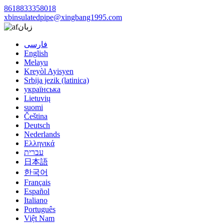
8618833358018
xbinsulatedpipe@xingbang1995.com
زبان
فارسی
English
Melayu
Kreyòl Ayisyen
Srbija jezik (latinica)
українська
Lietuvių
suomi
Čeština
Deutsch
Nederlands
Ελληνικά
עברית
日本語
한국어
Français
Español
Italiano
Português
Việt Nam