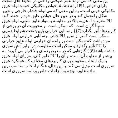
این معنی که می تواند عمر طولانی را حتی در محیط های سخت
ارائه دهد. 4. خواص مکانیکی خوب: لوله عایق PU دارای خواص
مکانیکی خوبی است، به این معنی که می تواند فشار خارجی و تغییر
شکل را تحمل کند و در عین حال خواص عایق خود را حفظ کند.
معایب: 1. هزینه بالا: در مقایسه با مواد عایق سنتی، لوله عایق PU
نسبتاً گران است، که ممکن است بر محبوبیت آن در برخی از
کاربردها تأثیر بگذارد{7}} رسانایی حرارتی پایین: تحت شرایط دمایی
خاص، رسانایی حرارتی لوله عایق PU ممکن است کمتر از سایر
مواد باشد، که ممکن است بر راندمان حرارتی لوله عایق حرارتی
تأثیر بگذارد و ممکن است مقاومت در برابر آتش سوزی PU را
داشته باشد{8}} گازهایی که در معرض دمای بالا قرار می گیرند. به
طور کلی، مزایای لوله عایق PU بیشتر از معایب آن است، و آن را
به یک انتخاب محبوب برای کاربردهای مختلف که عملکرد عایق
ضروری است تبدیل می کند. با این حال، هنگام انتخاب مناسب ترین
ماده عایق، توجه به الزامات خاص برنامه ضروری است.