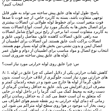
انتخاب کنیم؟
پاسخ: طول لوله های عایق پیش ساخته می تواند به طور قابل
توجهی متفاوت باشد، بسته به کاربرد خاص، از چند فوت تا صدها
فوت متغیر است. برای خطوط لوله طولانی تر، اتصالات بیشتری
برای اتصال بخش ها به یکدیگر مورد نیاز است. انواع اتصالات بسته
به کاربرد متفاوت است، اما برخی از رایج ترین انواع شامل اتصالات
سه راهی عایق، اتصالات کاهنده عایق، مفاصل زانویی عایق و
اتصالات براکت ثابت عایق هستند. این اتصالات برای اطمینان از
اتصال ایمن و بدون نشتی-بین بخش های لوله بسیار مهم هستند.
انتخاب نوع اتصال و مواد مناسب برای اطمینان از دوام و طول عمر
لوله های عایق پیش ساخته ضروری است.
س: چرا عایق روی لوله حرارتی مورد نیاز است؟
A: 1. کاهش تلفات حرارتی یکی از دلایل اصلی که چرا عایق در لوله
های حرارتی مورد نیاز است، جلوگیری از اتلاف حرارت است. بدون
عایق، گرما از لوله ها خارج می شود و در نتیجه راندمان کمتر و
مصرف انرژی افزایش می یابد. عایق به حداقل رساندن گرمای از
دست رفته به محیط کمک می کند، گرما را در داخل لوله در جایی
که متعلق به آن است حفظ می کند. 2. به حداقل رساندن تراکم
زمانی که دمای لوله حرارتی به زیر نقطه شبنم هوای اطراف می
رسد، بخار آب موجود در هوا روی سطح لوله متراکم می شود. این
تراکم نشان دهنده یک مقاومت حرارتی اضافی است که قابلیت