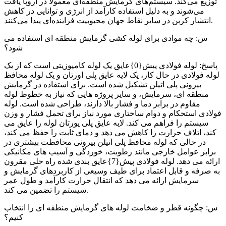
توزیع می‌کند. سیستم‌های گرمایش منطقه‌ای معمولاً در اروپا یافت
می‌شوند و به دلیل استفاده کارآمد از انرژی و توانایی در کاهش
انتشار کربن در سایر نقاط جهان محبوبیت فزاینده‌ای پیدا می‌کنند.
س: چه موادی برای لوله کشی گرمایش منطقه ای استفاده می
شود؟
پاسخ: لوله فولادی پیش{0}عایق یک لوله کامپوزیتی است که از یک
لوله فولادی در حال کار، یک لایه عایق پلی اورتان و یک لوله محافظ
بیرونی پلی اتیلن تشکیل شده است. برای استفاده در گرمایش
منطقه ای، سرمایش، و سایر پروژه هایی که نیاز به خطوط لوله
مقاوم در برابر دما و فشار بالا دارند، طراحی شده است. لوله
فولادی استحکام و دوام ساختاری مورد نیاز برای تحمل فشار و وزن
سیستم را فراهم می کند. لایه عایق پلی یورتان لوله را عایق می
کند، اتلاف حرارت را کاهش می دهد و دمای ثابت را حفظ می کند،
در حالی که لوله محافظ پلی اتیلن بیرونی محافظت بیشتری در
برابر عوامل خارجی مانند رطوبت، خوردگی و آسیب های مکانیکی
ارائه می دهد. لوله فولادی پیش{7}عایق بندی شده راه حلی مقرون
به صرفه و قابل اعتماد برای طیف وسیعی از کاربردهای گرمایش و
سرمایش ارائه می دهد که انتقال حرارت کارآمد و طول عمر
سیستم را تضمین می کند.
س: چگونه قطر و ضخامت لوله های گرمایش منطقه ای را انتخاب
کنیم؟