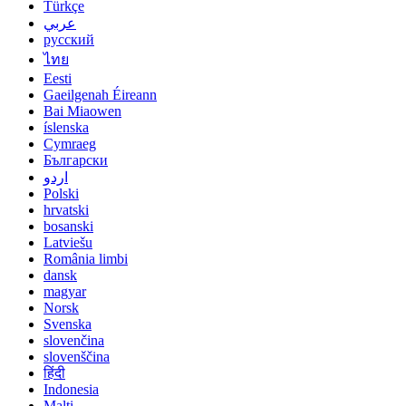
Türkçe
عربي
русский
ไทย
Eesti
Gaeilgenah Éireann
Bai Miaowen
íslenska
Cymraeg
Български
اردو
Polski
hrvatski
bosanski
Latviešu
România limbi
dansk
magyar
Norsk
Svenska
slovenčina
slovenščina
हिंदी
Indonesia
Malti